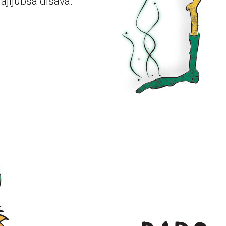
ajljubša dišava.