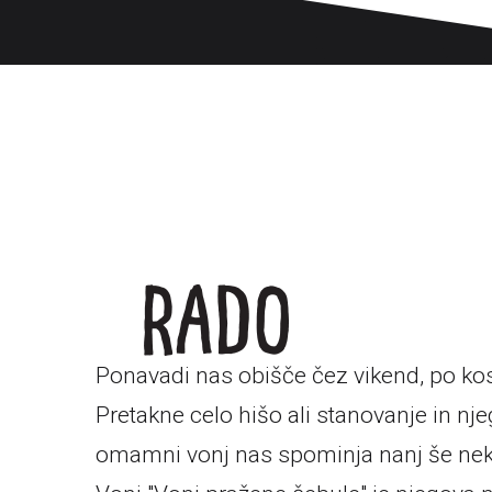
Ponavadi nas obišče čez vikend, po kos
Pretakne celo hišo ali stanovanje in nj
omamni vonj nas spominja nanj še neka