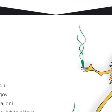
ilu.
egov
j dni.