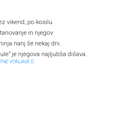
z vikend, po kosilu.
stanovanje in njegov
nja nanj še nekaj dni.
le" je njegova najljubša dišava.
ETNE VONJAVE