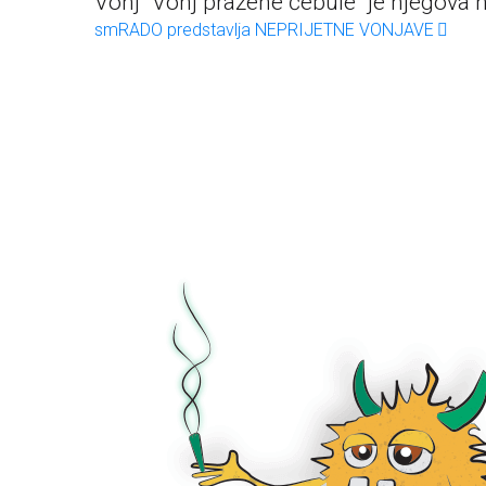
Vonj "Vonj pražene čebule" je njegova n
smRADO predstavlja NEPRIJETNE VONJAVE