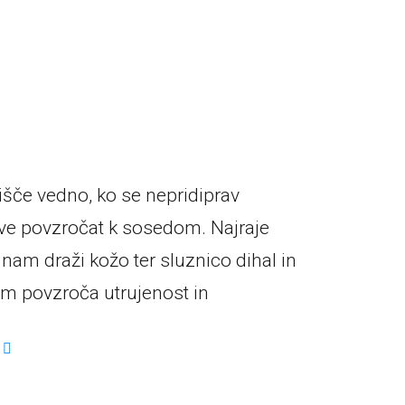
išče vedno,
ko se nepridiprav
ve povzročat k sosedom. Najraje
 nam draži kožo
ter sluznico dihal in
m povzroča utrujenost in
K