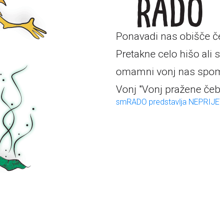
Ponavadi nas obišče če
Pretakne celo hišo ali 
omamni vonj nas spomi
Vonj "Vonj pražene čebu
smRADO predstavlja NEPRIJ